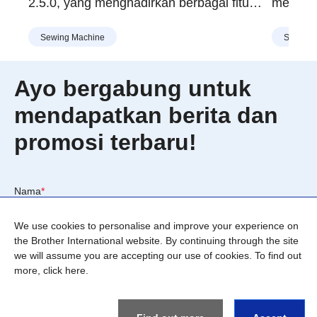
2.5.0, yang menghadirkan berbagai fitur
memiliki
baru untuk bordir, pemotongan, dan
Anda bi
Sewing Machine
Sewing 
desain yang dipersonalisasi, dengan
sobek, 
fokus khusus pada pengguna di Asia.
memperb
penjahi
Ayo bergabung untuk
mesin j
mendapatkan berita dan
wajib An
promosi terbaru!
Nama
*
We use cookies to personalise and improve your experience on
the Brother International website. By continuing through the site
we will assume you are accepting our use of cookies. To find out
more,
click here
.
Email
*