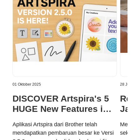
01 Oktober 2025
28 Juli 202
DISCOVER Artspira's 5
Reko
HUGE New Features in
Jahi
Version 2.5.0 | Brother
Bag
Aplikasi Artspira dari Brother telah
Mesin ja
Indonesia
mendapatkan pembaruan besar ke Versi
sekunde