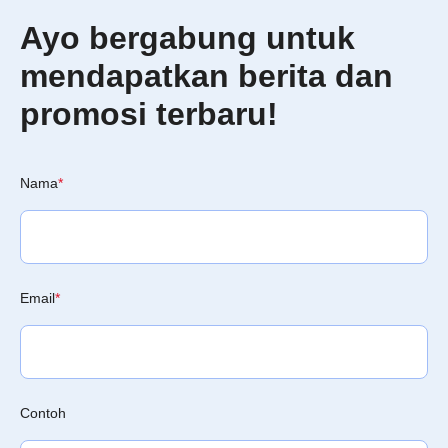
Perception Survey SQIndex 2023, untuk
Ayo bergabung untuk
kategori Printer After Sales Service.
mendapatkan berita dan
promosi terbaru!
Nama
*
Email
*
Contoh