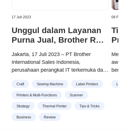
17 Juli 2023
08 Februar
Unggul dalam Layanan
Tips
Purna Jual, Brother Raih
Prin
Service Quality Award
Jakarta, 17 Juli 2023 – PT Brother
Memilik
2023
International Sales Indonesia,
awet, s
perusahaan perangkat IT terkemuka dari
berbaga
Jepang meraih penghargaan ‘Service
merupak
Craft
Sewing Machine
Label Printers
Label Pr
Quality Award 2023’. Perusahaan yang
inginkan
menjual produk-produk seperti printer,
sebuah 
Printers & Multi-Functions
Scanner
printer label, scanner dan mesin jahit
Oleh ka
Strategy
Thermal Printer
Tips & Tricks
dengan merek BROTHER ini mendapat
harus pi
predikat Golden Total Service Quality
bagus d
Business
Review
Satisfaction Based on Customer
untuk t