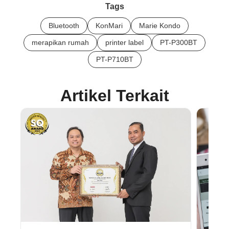
Tags
Bluetooth
KonMari
Marie Kondo
merapikan rumah
printer label
PT-P300BT
PT-P710BT
Artikel Terkait