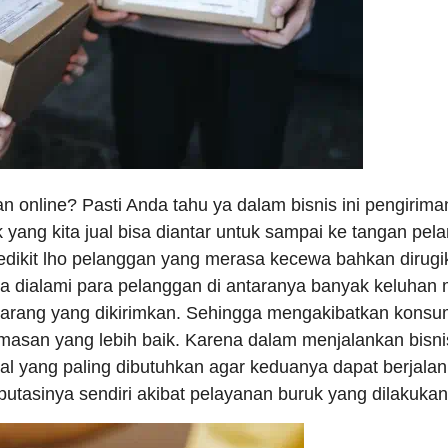
an online? Pasti Anda tahu ya dalam bisnis ini pengirim
k yang kita jual bisa diantar untuk sampai ke tangan p
edikit lho pelanggan yang merasa kecewa bahkan dirug
a dialami para pelanggan di antaranya banyak keluhan 
barang yang dikirimkan. Sehingga mengakibatkan konsu
masan yang lebih baik. Karena dalam menjalankan bisnis 
hal yang paling dibutuhkan agar keduanya dapat berjal
putasinya sendiri akibat pelayanan buruk yang dilakuka