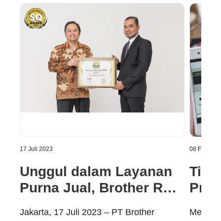
17 Juli 2023
08 Februar
Unggul dalam Layanan
Tips
Purna Jual, Brother Raih
Prin
Service Quality Award
Jakarta, 17 Juli 2023 – PT Brother
Memilik
2023