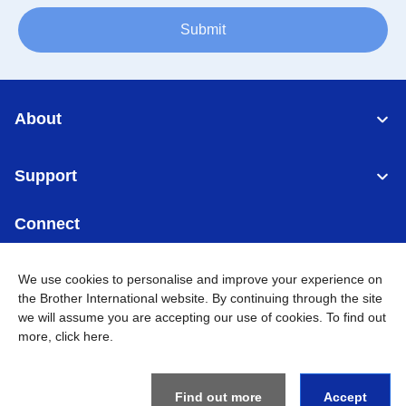
Submit
About
Support
Connect
We use cookies to personalise and improve your experience on
the Brother International website. By continuing through the site
we will assume you are accepting our use of cookies. To find out
Indonesia
Jaringan Global
more,
click here
.
Privacy Policy
Ketentuan Penggunaan
Site Map
Kunjungi Situs Global
Find out more
Accept
©
2026
BROTHER INTERNATIONAL SALES INDONESIA All