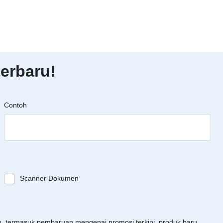
erbaru!
Contoh
Scanner Dokumen
an, termasuk pembaruan mengenai promosi terkini, produk baru,