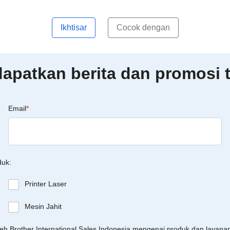
Ikhtisar
Cocok dengan
patkan berita dan promosi t
Email
*
duk:
Printer Laser
Mesin Jahit
leh Brother International Sales Indonesia mengenai produk dan layan