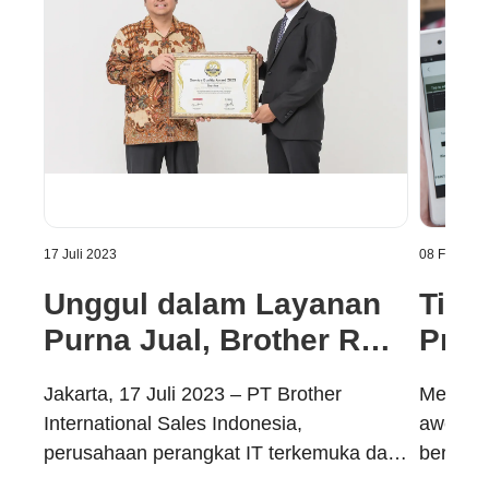
17 Juli 2023
08 Februar
Unggul dalam Layanan
Tips
Purna Jual, Brother Raih
Prin
Service Quality Award
Jakarta, 17 Juli 2023 – PT Brother
Memilik
2023
International Sales Indonesia,
awet, s
perusahaan perangkat IT terkemuka dari
berbaga
Jepang meraih penghargaan ‘Service
merupak