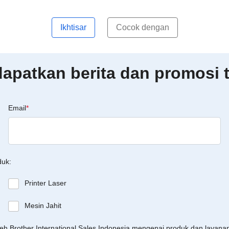
Ikhtisar
Cocok dengan
patkan berita dan promosi t
Email
*
duk:
Printer Laser
Mesin Jahit
leh Brother International Sales Indonesia mengenai produk dan layan