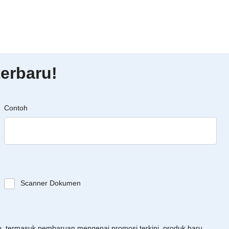
erbaru!
Contoh
Scanner Dokumen
an, termasuk pembaruan mengenai promosi terkini, produk baru,