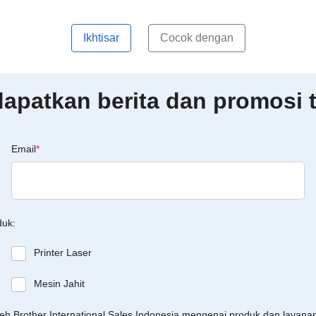
Ikhtisar
Cocok dengan
patkan berita dan promosi t
Email
*
duk:
Printer Laser
Mesin Jahit
leh Brother International Sales Indonesia mengenai produk dan layan