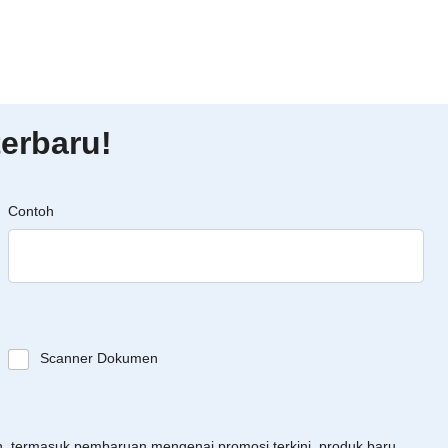
erbaru!
Contoh
Scanner Dokumen
an, termasuk pembaruan mengenai promosi terkini, produk baru,