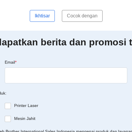
Ikhtisar
Cocok dengan
patkan berita dan promosi t
Email
*
duk:
Printer Laser
Mesin Jahit
leh Brother International Sales Indonesia mengenai produk dan layan