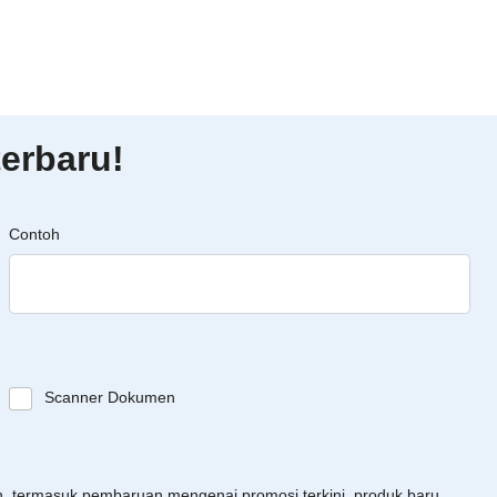
erbaru!
Contoh
Scanner Dokumen
an, termasuk pembaruan mengenai promosi terkini, produk baru,